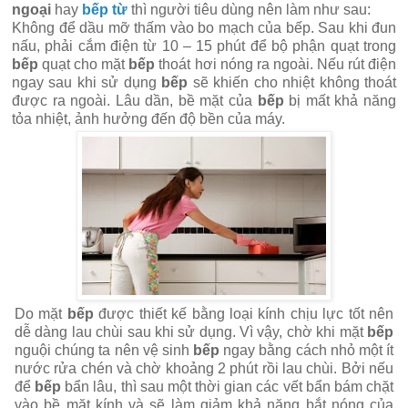
ngoại
hay
bếp từ
thì người tiêu dùng nên làm như sau:
Không để dầu mỡ thấm vào bo mạch của bếp. Sau khi đun
nấu, phải cắm điện từ 10 – 15 phút để bộ phận quạt trong
bếp
quạt cho mặt
bếp
thoát hơi nóng ra ngoài. Nếu rút điện
ngay sau khi sử dụng
bếp
sẽ khiến cho nhiệt không thoát
được ra ngoài. Lâu dần, bề mặt của
bếp
bị mất khả năng
tỏa nhiệt, ảnh hưởng đến độ bền của máy.
Do mặt
bếp
được thiết kế bằng loại kính chịu lực tốt nên
dễ dàng lau chùi sau khi sử dụng. Vì vậy, chờ khi mặt
bếp
nguội chúng ta nên vệ sinh
bếp
ngay bằng cách nhỏ một ít
nước rửa chén và chờ khoảng 2 phút rồi lau chùi. Bởi nếu
để
bếp
bẩn lâu, thì sau một thời gian các vết bẩn bám chặt
vào bề mặt kính và sẽ làm giảm khả năng bắt nóng của