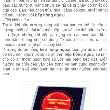
nhôm thì bạn không nên sử dụng vì có thể làm bỏng tay của
bạn, các dụng cụ bẳng nhựa sẽ rất dễ bị chảy do nhiệt độ
quá cao. Bạn nên chọn thìa, đũa...bằng gỗ chịu nhiệt rất tốt
để nấu nướng với
bếp hồng ngoại.
- Tiết kiệm điện
Trước khi nấu nướng xong vài phút bạn có thể tắt bếp vì
lượng nhiệt còn lại trên mặt bếp bạn vẫn có thể nấu nướng
tiếp được nhưng chỉ nên áp dụng với các mon xào, kho,
món hầm không nên sử dụng để nấu món chiên, rán có
nhiều dầu mỡ vì rất dễ bị cháy khét
-Nướng đồ ăn bằng
bếp hồng ngoại
luôn giữ được nhiệt
độ đều nên việc nướng đồ ăn trên
bếp hồng ngoại
sẽ làm
cho đồ ăn thơm ngon hơn so với nấu bằng bếp gas. Món
nướng sẽ chín đều vào bên trong và bạn cũng không cần
phải lo lắng về việc quên lật thức ăn như nướng trên bếp
gas