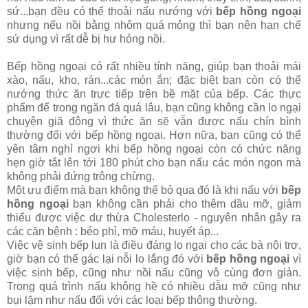
sứ...bạn đều có thể thoải nấu nướng với
bếp hồng ngoại
nhưng nếu nồi bằng nhôm quá mỏng thì bạn nên hạn chế
sử dụng vì rất dễ bị hư hỏng nồi.
Bếp hồng ngoại có rất nhiều tính năng, giúp bạn thoải mái
xào, nấu, kho, rán...các món ắn; đặc biệt bạn còn có thể
nướng thức ăn trực tiếp trên bề mặt của bếp. Các thực
phẩm để trong ngăn đá quá lâu, bạn cũng không cần lo ngại
chuyện giã đông vì thức ăn sẽ vẫn được nấu chín bình
thường đối với bếp hồng ngoại. Hơn nữa, bạn cũng có thể
yên tâm nghỉ ngơi khi bếp hồng ngoại còn có chức năng
hẹn giờ tắt lên tới 180 phút cho bạn nấu các món ngon mà
không phải đứng trông chừng.
Một ưu điểm mà bạn không thể bỏ qua đó là khi nấu với
bếp
hồng ngoại
bạn không cần phải cho thêm dầu mỡ, giảm
thiểu được việc dư thừa Cholesterlo - nguyên nhân gây ra
các căn bệnh : béo phì, mỡ máu, huyết áp...
Việc vệ sinh bếp lun là điều đáng lo ngại cho các bà nội trợ,
giờ bạn có thể gác lại nỗi lo lắng đó với
bếp hồng ngoại
vì
việc sinh bếp, cũng như nồi nấu cũng vô cùng đơn giản.
Trong quá trình nấu không hề có nhiều dẫu mỡ cũng như
bụi lặm như nấu đối với các loại bếp thông thường.